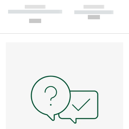
------------
------------
----------- ----------- --------
----------- -----------
---
--,-- €
--,-- €