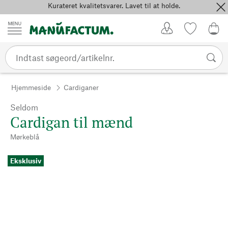
Kurateret kvalitetsvarer. Lavet til at holde.
Spring til indhold
Kundekonto
Favoritter
0,0
Hjemmeside
Cardiganer
Seldom
Cardigan til mænd
Mørkeblå
Eksklusiv