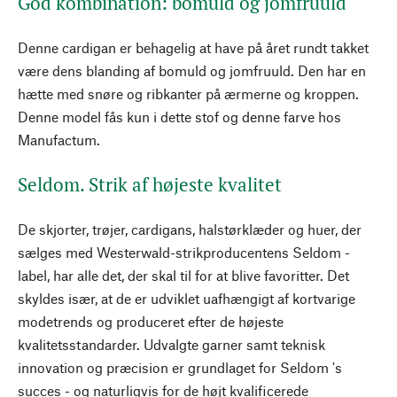
God kombination: bomuld og jomfruuld
Denne cardigan er behagelig at have på året rundt takket
være dens blanding af bomuld og jomfruuld. Den har en
hætte med snøre og ribkanter på ærmerne og kroppen.
Denne model fås kun i dette stof og denne farve hos
Manufactum.
Seldom. Strik af højeste kvalitet
De skjorter, trøjer, cardigans, halstørklæder og huer, der
sælges med Westerwald-strikproducentens Seldom -
label, har alle det, der skal til for at blive favoritter. Det
skyldes især, at de er udviklet uafhængigt af kortvarige
modetrends og produceret efter de højeste
kvalitetsstandarder. Udvalgte garner samt teknisk
innovation og præcision er grundlaget for Seldom 's
succes - og naturligvis for de højt kvalificerede