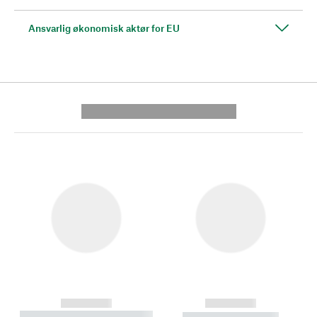
Ansvarlig økonomisk aktør for EU
---------- --------------
------------
------------
----------- ----------- --------
----------- -----------