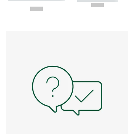
---
--,-- €
--,-- €