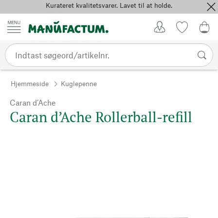
Kurateret kvalitetsvarer. Lavet til at holde.
Spring til indhold
Kundekonto
Favoritter
0,0
Hjemmeside
Kuglepenne
Caran d’Ache
Caran d’Ache Rollerball-refill