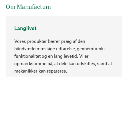
Om Manufactum
Langlivet
Vores produkter bærer præg af den
håndværksmæssige udførelse, gennemtænkt
funktionalitet og en lang levetid. Vi er
Opadgående
opmærksomme på, at dele kan udskiftes, samt at
mekanikker kan repareres.
Bevidst
Bæredygtighed er i fokus ved valg af vores
produkter. Vi anvender naturlige råstoffer og