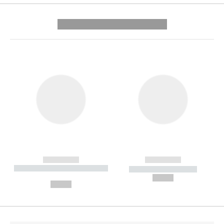
---------- --------------
------------
------------
----------- ----------- --------
----------- -----------
---
--,-- €
--,-- €