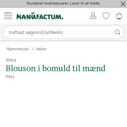
Kurateret kvalitetsvarer. Lavet til at holde.
Spring til indhold
Kundekonto
Favoritter
0,0
Hjemmeside
Jakker
Vetra
Blouson i bomuld til mænd
Navy