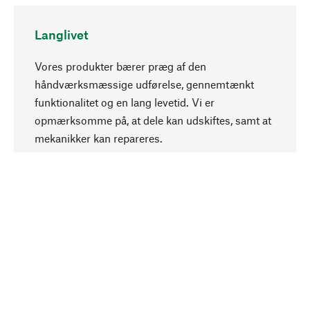
Langlivet
Vores produkter bærer præg af den
håndværksmæssige udførelse, gennemtænkt
funktionalitet og en lang levetid. Vi er
Opadgående
opmærksomme på, at dele kan udskiftes, samt at
mekanikker kan repareres.
Bevidst
Bæredygtighed er i fokus ved valg af vores
produkter. Vi anvender naturlige råstoffer og
materialer, som kan plejes, samt på en
ressourcebesparende og socialt ansvarlig