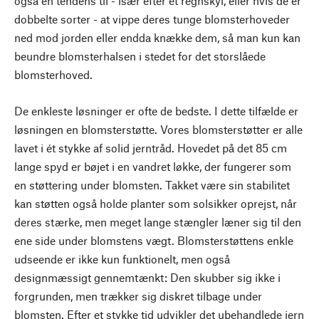
også en tendens til - især efter et regnskyl, eller hvis de er
dobbelte sorter - at vippe deres tunge blomsterhoveder
ned mod jorden eller endda knække dem, så man kun kan
beundre blomsterhalsen i stedet for det storslåede
blomsterhoved.
De enkleste løsninger er ofte de bedste. I dette tilfælde er
løsningen en blomsterstøtte. Vores blomsterstøtter er alle
lavet i ét stykke af solid jerntråd. Hovedet på det 85 cm
lange spyd er bøjet i en vandret løkke, der fungerer som
en støttering under blomsten. Takket være sin stabilitet
kan støtten også holde planter som solsikker oprejst, når
deres stærke, men meget lange stængler læner sig til den
ene side under blomstens vægt. Blomsterstøttens enkle
udseende er ikke kun funktionelt, men også
designmæssigt gennemtænkt: Den skubber sig ikke i
forgrunden, men trækker sig diskret tilbage under
blomsten. Efter et stykke tid udvikler det ubehandlede jern