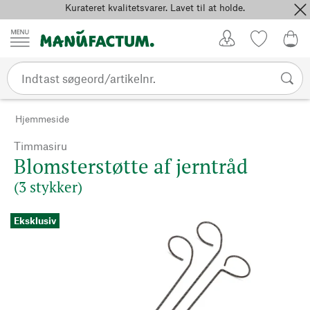
Kurateret kvalitetsvarer. Lavet til at holde.
Spring til indhold
Kundekonto
Favoritter
0,0
Hjemmeside
Timmasiru
Blomsterstøtte af jerntråd
(3 stykker)
Eksklusiv