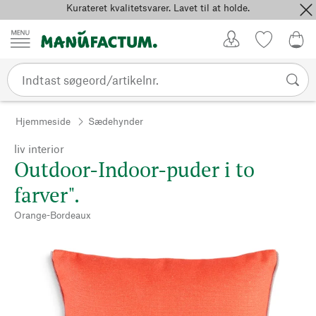
Kurateret kvalitetsvarer. Lavet til at holde.
Spring til indhold
Kundekonto
Favoritter
0,0
Hjemmeside
Sædehynder
liv interior
Outdoor-Indoor-puder i to
farver".
Orange-Bordeaux