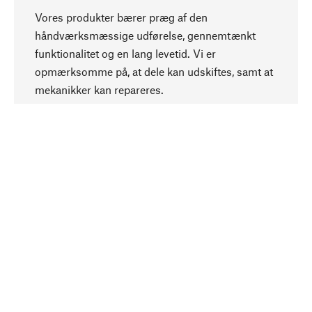
Vores produkter bærer præg af den
håndværksmæssige udførelse, gennemtænkt
funktionalitet og en lang levetid. Vi er
Opadgående
opmærksomme på, at dele kan udskiftes, samt at
mekanikker kan repareres.
Bevidst
Bæredygtighed er i fokus ved valg af vores
produkter. Vi anvender naturlige råstoffer og
materialer, som kan plejes, samt på en
ressourcebesparende og socialt ansvarlig
produktion.