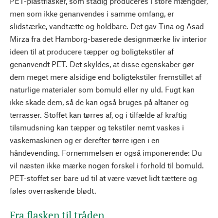
PET-plastflasker, som stadig produceres i store mængder,
men som ikke genanvendes i samme omfang, er
slidstærke, vandtætte og holdbare. Det gav Tina og Asad
Mirza fra det Hamborg-baserede designmærke liv interior
ideen til at producere tæpper og boligtekstiler af
genanvendt PET. Det skyldes, at disse egenskaber gør
dem meget mere alsidige end boligtekstiler fremstillet af
naturlige materialer som bomuld eller ny uld. Fugt kan
ikke skade dem, så de kan også bruges på altaner og
terrasser. Stoffet kan tørres af, og i tilfælde af kraftig
tilsmudsning kan tæpper og tekstiler nemt vaskes i
vaskemaskinen og er derefter tørre igen i en
håndevending. Fornemmelsen er også imponerende: Du
vil næsten ikke mærke nogen forskel i forhold til bomuld.
PET-stoffet ser bare ud til at være vævet lidt tættere og
føles overraskende blødt.
Fra flasken til tråden