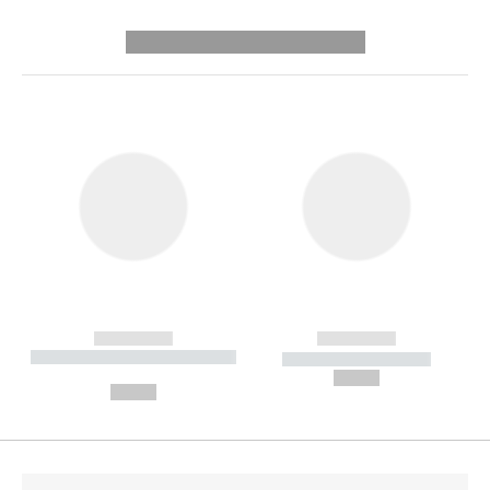
---------- --------------
------------
------------
----------- ----------- --------
----------- -----------
---
--,-- €
--,-- €