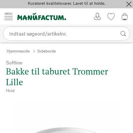
Kurateret kvalitetsvarer. Lavet til at holde.
Spring til indhold
Kundekonto
Favoritter
0,0
Hjemmeside
Sideborde
Softline
Bakke til taburet Trommer
Lille
Hvid