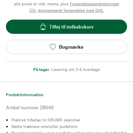
alle priser er inkl. moms, plus
Forsendelsesomkostninger
CO₂-kompenseret forsendelse med DHL
Tilføj til indkøbskurv
Bogmærke
På lager
,
Levering om 3-4 hverdage
Produktinformation
Artikel nummer
28040
Praktisk tilbehør til DRUMS skammel
Nedre trækrave omslutter pudeform
Øverste kant hele vejen rundt for sikker placering af indholdet