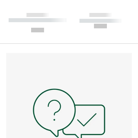
------------
------------
----------- ----------- --------
----------- -----------
---
--,-- €
--,-- €