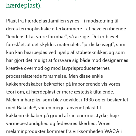
hærdeplast).
Plast fra hærdeplastfamilien synes - i modsætning til
deres termoplastiske efterkommere - at have en iboende
"tendens til at være formbar", så at sige. Det er blevet
foreslået, at det skyldes materialets "jordiske vægt", som
kun kan bearbejdes ved hjælp af støbeteknikker, og som
har gjort det muligt at forsvare sig både mod designernes
kreative overmod og mod lavprisproducenternes
procesrelaterede forarmelse. Men disse enkle
køkkenredskaber bekræfter på imponerende vis vores
teori om, at hærdeplast er mere æstetisk tiltalende.
Melaminharpiks, som blev udviklet i 1935 og er beslægtet
med Bakelite®, var en meget anvendt plast til
køkkenredskaber på grund af sin enorme styrke, høje
varmebestandighed og fødevaresikkerhed. Vores
melaminprodukter kommer fra virksomheden WACA i