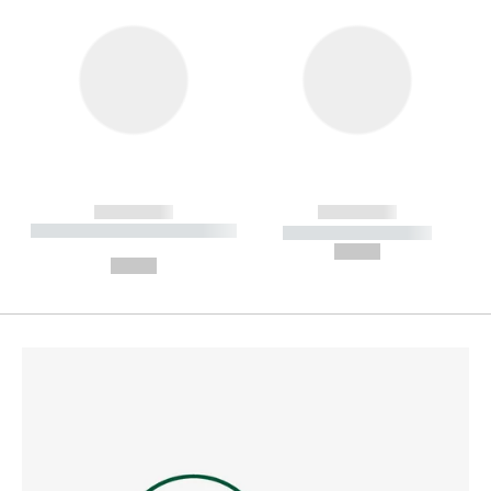
------------
------------
----------- ----------- --------
----------- -----------
---
--,-- €
--,-- €