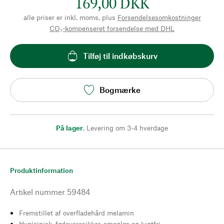
169,00 DKK
alle priser er inkl. moms, plus
Forsendelsesomkostninger
CO₂-kompenseret forsendelse med DHL
Tilføj til indkøbskurv
Bogmærke
På lager
,
Levering om 3-4 hverdage
Produktinformation
Artikel nummer
59484
Fremstillet af overfladehård melamin
Hygiejnisk, fødevaresikker, smagløs og lugtfri