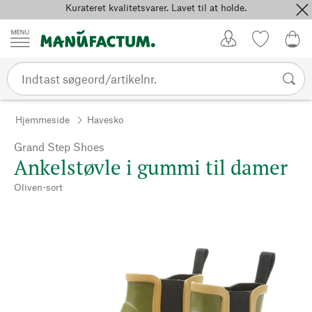
Kurateret kvalitetsvarer. Lavet til at holde.
Spring til indhold
Kundekonto
Favoritter
0,0
Hjemmeside
Havesko
Grand Step Shoes
Ankelstøvle i gummi til damer
Oliven-sort