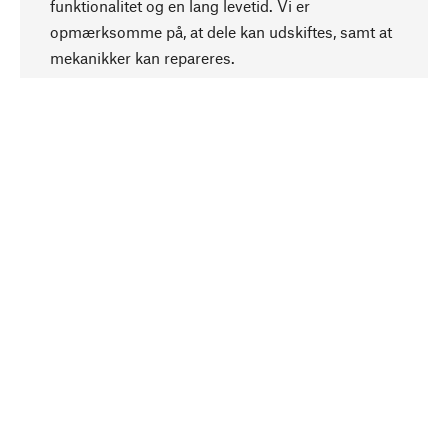
funktionalitet og en lang levetid. Vi er
Opadgående
opmærksomme på, at dele kan udskiftes, samt at
mekanikker kan repareres.
Bevidst
Bæredygtighed er i fokus ved valg af vores
produkter. Vi anvender naturlige råstoffer og
materialer, som kan plejes, samt på en
ressourcebesparende og socialt ansvarlig
produktion.
Udvalgt