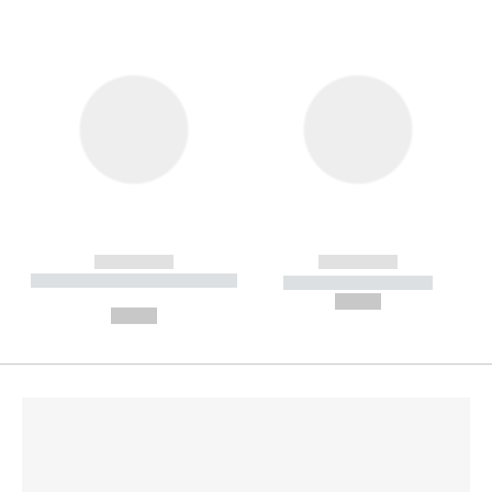
------------
------------
----------- ----------- --------
----------- -----------
---
--,-- €
--,-- €